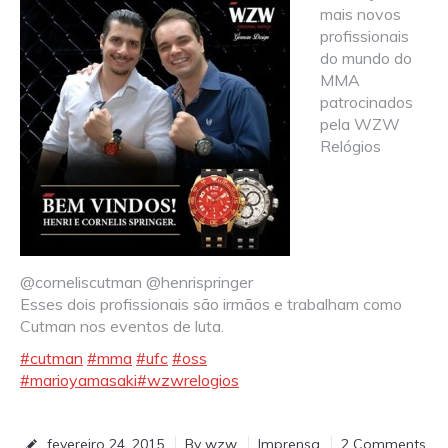
mais novos
profissionais
do mundo do
MMA
patrocinados
pela WZW
Relógios
@corneliscutman @henrispringer
Esses dois profissionais são irmãos e trabalham como
Cutman nos eventos de luta.
#cutman
#mma
#ufc
#oss
#marioyamasaki
#wzwrelogios
fevereiro 24, 2015
By
wzw
Imprensa
2 Comments