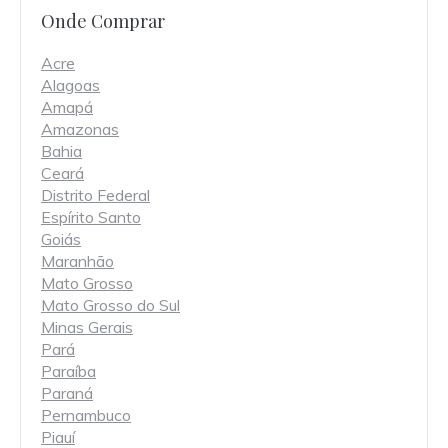
Onde Comprar
Acre
Alagoas
Amapá
Amazonas
Bahia
Ceará
Distrito Federal
Espírito Santo
Goiás
Maranhão
Mato Grosso
Mato Grosso do Sul
Minas Gerais
Pará
Paraíba
Paraná
Pernambuco
Piauí