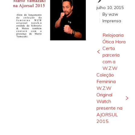
julho 10, 2015
By
wzw
Imprensa
Relojoaria
Ótica Hora
Certa
parceria
com a
W.Z.W
Coleção
Feminina
W.Z.W
Original
Watch
presente na
AJORSUL
2015.