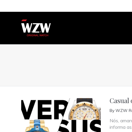
You are here:
Casual 
By
WZW Re
Nós, amant
informa as