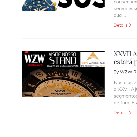
conseguem 
serem ess
qual…
Details
XXVII A
estará 
By
WZW Re
Nos dias 
a XXVII A
segmentos 
de fora. E
Details