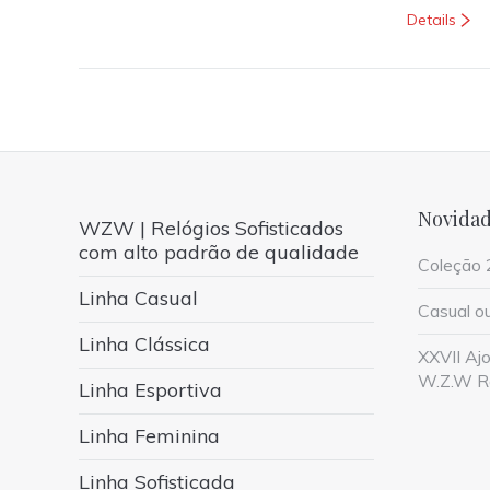
Details
Novidad
WZW | Relógios Sofisticados
com alto padrão de qualidade
Coleção 
Linha Casual
Casual ou
Linha Clássica
XXVII Ajo
W.Z.W Re
Linha Esportiva
Linha Feminina
Linha Sofisticada