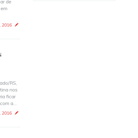
sar de
s em
, 2016
s
mado/RS,
tina nos
ia ficar
a com a…
, 2016