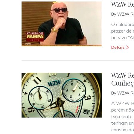
WZW Re
By
WZW Re
O colabora
prazer de 
ao vivo “A
Details
WZW Rel
Conheç
By
WZW Re
A WZW Reló
porém não 
excelentes
tenham um
consumido