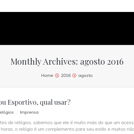
Monthly Archives:
agosto 2016
Home
2016
agosto
ou Esportivo, qual usar?
lógios
Imprensa
es de relógios, sabemos que ele é muito mais do que um acess
 horas, o relógio é um complemento para seu estilo e muitos nã