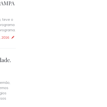
 PAMPA
, teve o
 programa
programa.
, 2016
dade.
lemão,
temos
gios
ssos