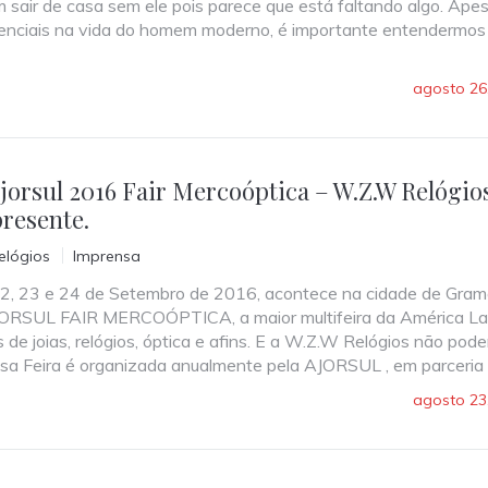
sair de casa sem ele pois parece que está faltando algo. Ape
enciais na vida do homem moderno, é importante entendermo
agosto 26
jorsul 2016 Fair Mercoóptica – W.Z.W Relógio
presente.
lógios
Imprensa
22, 23 e 24 de Setembro de 2016, acontece na cidade de Gra
JORSUL FAIR MERCOÓPTICA, a maior multifeira da América La
de joias, relógios, óptica e afins. E a W.Z.W Relógios não poder
ssa Feira é organizada anualmente pela AJORSUL , em parceri
agosto 23