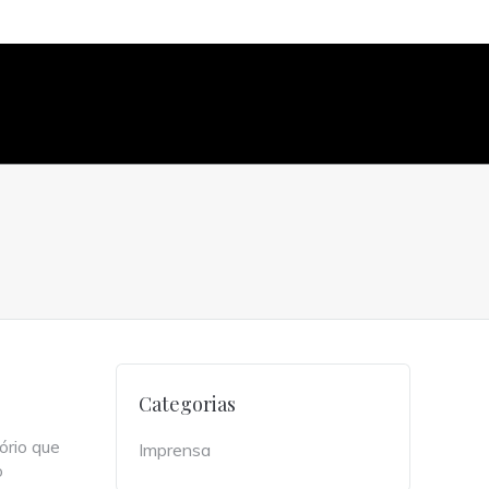
Categorias
ório que
Imprensa
o