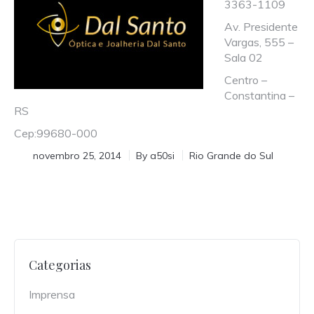
3363-1109
Av. Presidente
Vargas, 555 –
Sala 02
Centro –
Constantina –
RS
Cep:99680-000
novembro 25, 2014
By
a50si
Rio Grande do Sul
Categorias
Imprensa