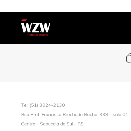
Ó
You are here:
Tel: (51) 3024-2130
Rua Prof. Francisco Brochado Rocha, 338 – sala 01
Centro – Sapucaia do Sul – RS