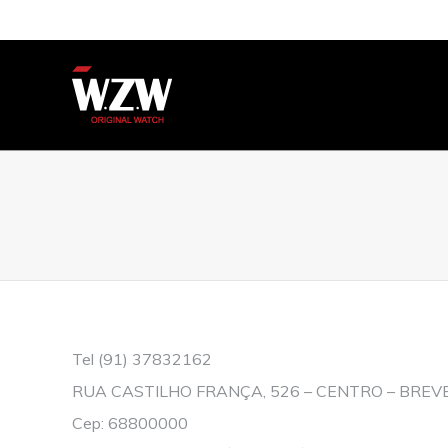
You are here:
Tel (91) 37832162
RUA CASTILHO FRANÇA, 526 – CENTRO – BREVE
Cep: 68800000