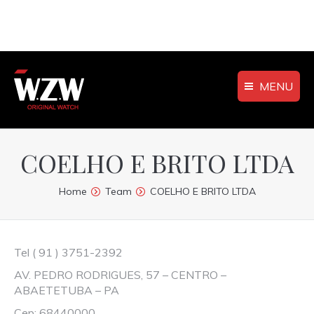
MENU
COELHO E BRITO LTDA
You are here:
Home
Team
COELHO E BRITO LTDA
Tel ( 91 ) 3751-2392
AV. PEDRO RODRIGUES, 57 – CENTRO –
ABAETETUBA – PA
Cep: 68440000