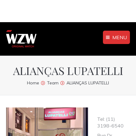
MENU
ALIANÇAS LUPATELLI
You are here:
Home
Team
ALIANÇAS LUPATELLI
Tel: (11)
3198-6540
Rua Dr.